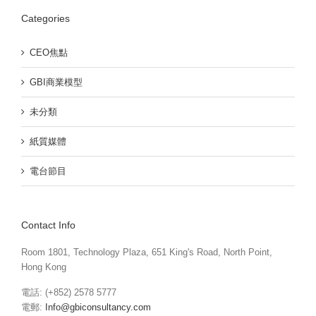
Categories
CEO焦點
GBI商業模型
未分類
紙質媒體
電台節目
Contact Info
Room 1801, Technology Plaza, 651 King's Road, North Point,
Hong Kong
電話: (+852) 2578 5777
電郵:
Info@gbiconsultancy.com